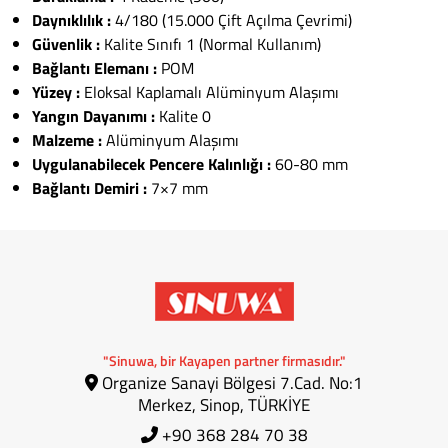
Daynıklılık :
4/180 (15.000 Çift Açılma Çevrimi)
Güvenlik :
Kalite Sınıfı 1 (Normal Kullanım)
Bağlantı Elemanı :
POM
Yüzey :
Eloksal Kaplamalı Alüminyum Alaşımı
Yangın Dayanımı :
Kalite 0
Malzeme :
Alüminyum Alaşımı
Uygulanabilecek Pencere Kalınlığı :
60-80 mm
Bağlantı Demiri :
7×7 mm
"Sinuwa, bir Kayapen partner firmasıdır."
Organize Sanayi Bölgesi 7.Cad. No:1
Merkez, Sinop, TÜRKİYE
+90 368 284 70 38